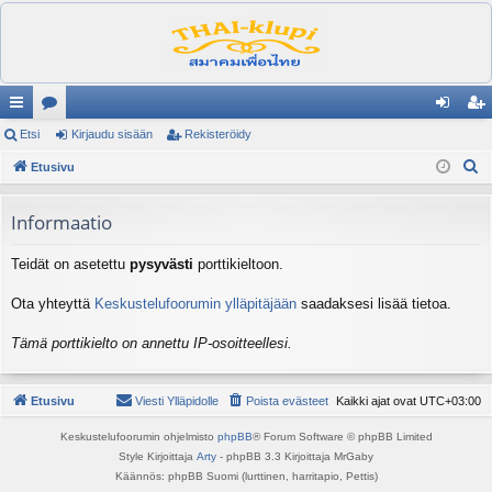
ik
Etsi
es
Kirjaudu sisään
Rekisteröidy
irj
ek
E
ali
Etusivu
ku
au
ist
t
nk
st
du
er
s
Informaatio
it
el
si
öi
i
Teidät on asetettu
pysyvästi
porttikieltoon.
ua
sä
dy
lu
än
Ota yhteyttä
Keskustelufoorumin ylläpitäjään
saadaksesi lisää tietoa.
ee
Tämä porttikielto on annettu IP-osoitteellesi.
t
Etusivu
Viesti Ylläpidolle
Poista evästeet
Kaikki ajat ovat
UTC+03:00
Keskustelufoorumin ohjelmisto
phpBB
® Forum Software © phpBB Limited
Style Kirjoittaja
Arty
- phpBB 3.3 Kirjoittaja MrGaby
Käännös: phpBB Suomi (lurttinen, harritapio, Pettis)