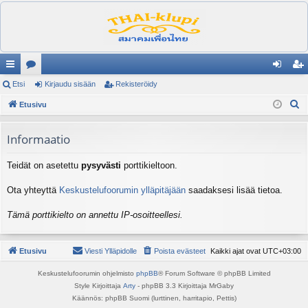
ik
Etsi
es
Kirjaudu sisään
Rekisteröidy
irj
ek
E
ali
Etusivu
ku
au
ist
t
nk
st
du
er
s
Informaatio
it
el
si
öi
i
Teidät on asetettu
pysyvästi
porttikieltoon.
ua
sä
dy
lu
än
Ota yhteyttä
Keskustelufoorumin ylläpitäjään
saadaksesi lisää tietoa.
ee
Tämä porttikielto on annettu IP-osoitteellesi.
t
Etusivu
Viesti Ylläpidolle
Poista evästeet
Kaikki ajat ovat
UTC+03:00
Keskustelufoorumin ohjelmisto
phpBB
® Forum Software © phpBB Limited
Style Kirjoittaja
Arty
- phpBB 3.3 Kirjoittaja MrGaby
Käännös: phpBB Suomi (lurttinen, harritapio, Pettis)