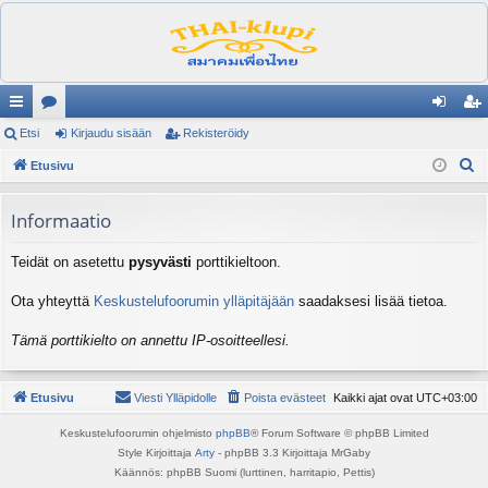
ik
Etsi
es
Kirjaudu sisään
Rekisteröidy
irj
ek
E
ali
Etusivu
ku
au
ist
t
nk
st
du
er
s
Informaatio
it
el
si
öi
i
Teidät on asetettu
pysyvästi
porttikieltoon.
ua
sä
dy
lu
än
Ota yhteyttä
Keskustelufoorumin ylläpitäjään
saadaksesi lisää tietoa.
ee
Tämä porttikielto on annettu IP-osoitteellesi.
t
Etusivu
Viesti Ylläpidolle
Poista evästeet
Kaikki ajat ovat
UTC+03:00
Keskustelufoorumin ohjelmisto
phpBB
® Forum Software © phpBB Limited
Style Kirjoittaja
Arty
- phpBB 3.3 Kirjoittaja MrGaby
Käännös: phpBB Suomi (lurttinen, harritapio, Pettis)