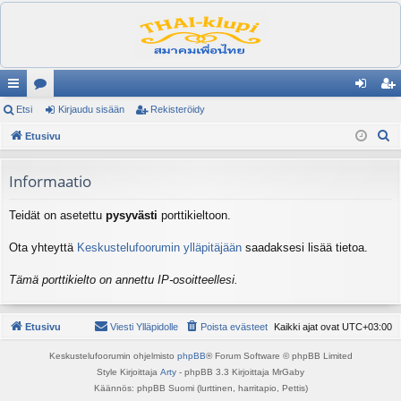
ik
Etsi
es
Kirjaudu sisään
Rekisteröidy
irj
ek
E
ali
Etusivu
ku
au
ist
t
nk
st
du
er
s
Informaatio
it
el
si
öi
i
Teidät on asetettu
pysyvästi
porttikieltoon.
ua
sä
dy
lu
än
Ota yhteyttä
Keskustelufoorumin ylläpitäjään
saadaksesi lisää tietoa.
ee
Tämä porttikielto on annettu IP-osoitteellesi.
t
Etusivu
Viesti Ylläpidolle
Poista evästeet
Kaikki ajat ovat
UTC+03:00
Keskustelufoorumin ohjelmisto
phpBB
® Forum Software © phpBB Limited
Style Kirjoittaja
Arty
- phpBB 3.3 Kirjoittaja MrGaby
Käännös: phpBB Suomi (lurttinen, harritapio, Pettis)