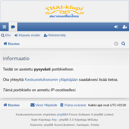
ik
Etsi
es
Kirjaudu sisään
Rekisteröidy
irj
ek
E
ali
Etusivu
ku
au
ist
t
nk
st
du
er
s
Informaatio
it
el
si
öi
i
Teidät on asetettu
pysyvästi
porttikieltoon.
ua
sä
dy
lu
än
Ota yhteyttä
Keskustelufoorumin ylläpitäjään
saadaksesi lisää tietoa.
ee
Tämä porttikielto on annettu IP-osoitteellesi.
t
Etusivu
Viesti Ylläpidolle
Poista evästeet
Kaikki ajat ovat
UTC+03:00
Keskustelufoorumin ohjelmisto
phpBB
® Forum Software © phpBB Limited
Style Kirjoittaja
Arty
- phpBB 3.3 Kirjoittaja MrGaby
Käännös: phpBB Suomi (lurttinen, harritapio, Pettis)