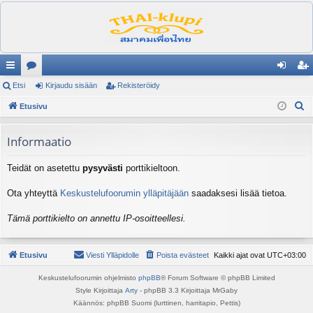
ik
Etsi
es
Kirjaudu sisään
Rekisteröidy
irj
ek
E
ali
Etusivu
ku
au
ist
t
nk
st
du
er
s
Informaatio
it
el
si
öi
i
Teidät on asetettu
pysyvästi
porttikieltoon.
ua
sä
dy
lu
än
Ota yhteyttä
Keskustelufoorumin ylläpitäjään
saadaksesi lisää tietoa.
ee
Tämä porttikielto on annettu IP-osoitteellesi.
t
Etusivu
Viesti Ylläpidolle
Poista evästeet
Kaikki ajat ovat
UTC+03:00
Keskustelufoorumin ohjelmisto
phpBB
® Forum Software © phpBB Limited
Style Kirjoittaja
Arty
- phpBB 3.3 Kirjoittaja MrGaby
Käännös: phpBB Suomi (lurttinen, harritapio, Pettis)