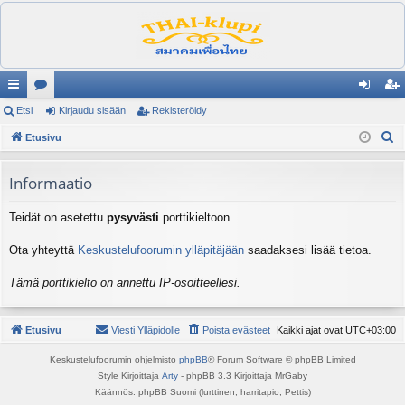
ik
Etsi
es
Kirjaudu sisään
Rekisteröidy
irj
ek
E
ali
Etusivu
ku
au
ist
t
nk
st
du
er
s
Informaatio
it
el
si
öi
i
Teidät on asetettu
pysyvästi
porttikieltoon.
ua
sä
dy
lu
än
Ota yhteyttä
Keskustelufoorumin ylläpitäjään
saadaksesi lisää tietoa.
ee
Tämä porttikielto on annettu IP-osoitteellesi.
t
Etusivu
Viesti Ylläpidolle
Poista evästeet
Kaikki ajat ovat
UTC+03:00
Keskustelufoorumin ohjelmisto
phpBB
® Forum Software © phpBB Limited
Style Kirjoittaja
Arty
- phpBB 3.3 Kirjoittaja MrGaby
Käännös: phpBB Suomi (lurttinen, harritapio, Pettis)