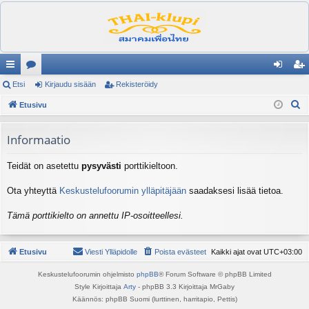
ik
Etsi
es
Kirjaudu sisään
Rekisteröidy
irj
ek
E
ali
Etusivu
ku
au
ist
t
nk
st
du
er
s
Informaatio
it
el
si
öi
i
Teidät on asetettu
pysyvästi
porttikieltoon.
ua
sä
dy
lu
än
Ota yhteyttä
Keskustelufoorumin ylläpitäjään
saadaksesi lisää tietoa.
ee
Tämä porttikielto on annettu IP-osoitteellesi.
t
Etusivu
Viesti Ylläpidolle
Poista evästeet
Kaikki ajat ovat
UTC+03:00
Keskustelufoorumin ohjelmisto
phpBB
® Forum Software © phpBB Limited
Style Kirjoittaja
Arty
- phpBB 3.3 Kirjoittaja MrGaby
Käännös: phpBB Suomi (lurttinen, harritapio, Pettis)