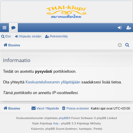
ik
Etsi
es
Kirjaudu sisään
Rekisteröidy
irj
ek
E
ali
Etusivu
ku
au
ist
t
nk
st
du
er
s
Informaatio
it
el
si
öi
i
Teidät on asetettu
pysyvästi
porttikieltoon.
ua
sä
dy
lu
än
Ota yhteyttä
Keskustelufoorumin ylläpitäjään
saadaksesi lisää tietoa.
ee
Tämä porttikielto on annettu IP-osoitteellesi.
t
Etusivu
Viesti Ylläpidolle
Poista evästeet
Kaikki ajat ovat
UTC+03:00
Keskustelufoorumin ohjelmisto
phpBB
® Forum Software © phpBB Limited
Style Kirjoittaja
Arty
- phpBB 3.3 Kirjoittaja MrGaby
Käännös: phpBB Suomi (lurttinen, harritapio, Pettis)