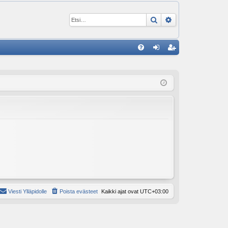
Etsi
Tarkennettu ha
P
U
irj
ek
K
au
ist
K
du
er
si
öi
sä
dy
än
Viesti Ylläpidolle
Poista evästeet
Kaikki ajat ovat
UTC+03:00