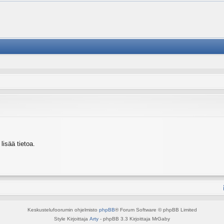
isää tietoa.
Keskustelufoorumin ohjelmisto
phpBB
® Forum Software © phpBB Limited
Style Kirjoittaja
Arty
- phpBB 3.3 Kirjoittaja MrGaby