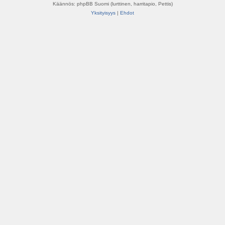
Käännös: phpBB Suomi (lurttinen, harritapio, Pettis)
Yksityisyys
|
Ehdot