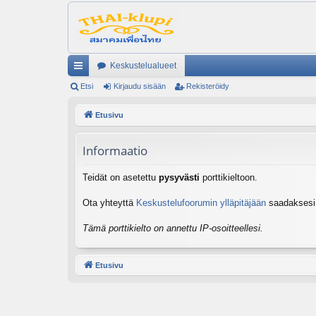
Keskustelualueet
ik
Etsi
Kirjaudu sisään
Rekisteröidy
ali
Etusivu
nk
Informaatio
it
Teidät on asetettu
pysyvästi
porttikieltoon.
Ota yhteyttä
Keskustelufoorumin ylläpitäjään
saadaksesi l
Tämä porttikielto on annettu IP-osoitteellesi.
Etusivu