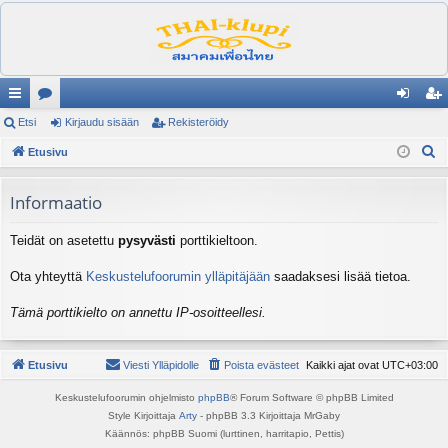
ik
Etsi
es
Kirjaudu sisään
Rekisteröidy
irj
ek
E
ali
Etusivu
ku
au
ist
t
nk
st
du
er
s
Informaatio
it
el
si
öi
i
Teidät on asetettu
pysyvästi
porttikieltoon.
ua
sä
dy
lu
än
Ota yhteyttä
Keskustelufoorumin ylläpitäjään
saadaksesi lisää tietoa.
ee
Tämä porttikielto on annettu IP-osoitteellesi.
t
Etusivu
Viesti Ylläpidolle
Poista evästeet
Kaikki ajat ovat
UTC+03:00
Keskustelufoorumin ohjelmisto
phpBB
® Forum Software © phpBB Limited
Style Kirjoittaja
Arty
- phpBB 3.3 Kirjoittaja MrGaby
Käännös: phpBB Suomi (lurttinen, harritapio, Pettis)