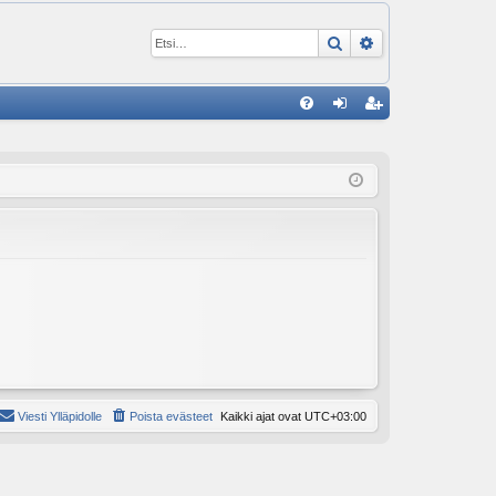
Etsi
Tarkennettu ha
P
U
irj
ek
K
au
ist
K
du
er
si
öi
sä
dy
än
Viesti Ylläpidolle
Poista evästeet
Kaikki ajat ovat
UTC+03:00