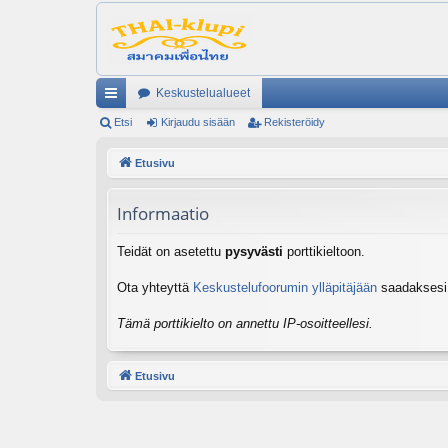
Keskustelualueet
ik
Etsi
Kirjaudu sisään
Rekisteröidy
ali
Etusivu
nk
Informaatio
it
Teidät on asetettu
pysyvästi
porttikieltoon.
Ota yhteyttä
Keskustelufoorumin ylläpitäjään
saadaksesi l
Tämä porttikielto on annettu IP-osoitteellesi.
Etusivu