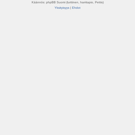
Käännös: phpBB Suomi (lurttinen, harritapio, Pettis)
Yksityisyys
|
Ehdot