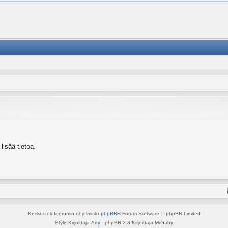
isää tietoa.
Keskustelufoorumin ohjelmisto
phpBB
® Forum Software © phpBB Limited
Style Kirjoittaja
Arty
- phpBB 3.3 Kirjoittaja MrGaby