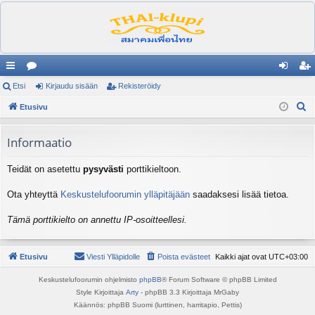
ik
Etsi
es
Kirjaudu sisään
Rekisteröidy
irj
ek
E
ali
Etusivu
ku
au
ist
t
nk
st
du
er
s
Informaatio
it
el
si
öi
i
Teidät on asetettu
pysyvästi
porttikieltoon.
ua
sä
dy
lu
än
Ota yhteyttä
Keskustelufoorumin ylläpitäjään
saadaksesi lisää tietoa.
ee
Tämä porttikielto on annettu IP-osoitteellesi.
t
Etusivu
Viesti Ylläpidolle
Poista evästeet
Kaikki ajat ovat
UTC+03:00
Keskustelufoorumin ohjelmisto
phpBB
® Forum Software © phpBB Limited
Style Kirjoittaja
Arty
- phpBB 3.3 Kirjoittaja MrGaby
Käännös: phpBB Suomi (lurttinen, harritapio, Pettis)