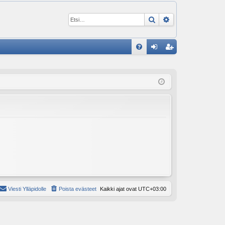
Etsi
Tarkennettu ha
P
U
irj
ek
K
au
ist
K
du
er
si
öi
sä
dy
än
Viesti Ylläpidolle
Poista evästeet
Kaikki ajat ovat
UTC+03:00