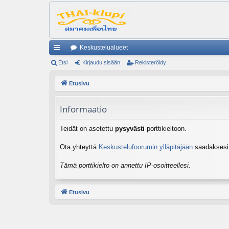
Keskustelualueet
ik
Etsi
Kirjaudu sisään
Rekisteröidy
ali
Etusivu
nk
Informaatio
it
Teidät on asetettu
pysyvästi
porttikieltoon.
Ota yhteyttä
Keskustelufoorumin ylläpitäjään
saadaksesi l
Tämä porttikielto on annettu IP-osoitteellesi.
Etusivu