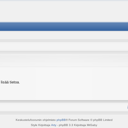
isää tietoa.
Keskustelufoorumin ohjelmisto
phpBB
® Forum Software © phpBB Limited
Style Kirjoittaja
Arty
- phpBB 3.3 Kirjoittaja MrGaby