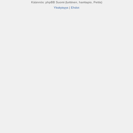
Käännös: phpBB Suomi (lurttinen, harritapio, Pettis)
Yksityisyys
|
Ehdot