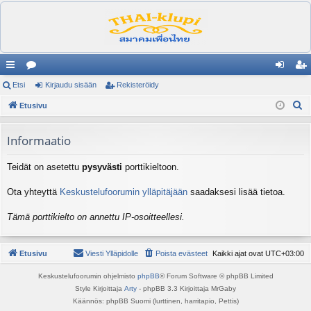
ik
Etsi
es
Kirjaudu sisään
Rekisteröidy
irj
ek
E
ali
Etusivu
ku
au
ist
t
nk
st
du
er
s
Informaatio
it
el
si
öi
i
Teidät on asetettu
pysyvästi
porttikieltoon.
ua
sä
dy
lu
än
Ota yhteyttä
Keskustelufoorumin ylläpitäjään
saadaksesi lisää tietoa.
ee
Tämä porttikielto on annettu IP-osoitteellesi.
t
Etusivu
Viesti Ylläpidolle
Poista evästeet
Kaikki ajat ovat
UTC+03:00
Keskustelufoorumin ohjelmisto
phpBB
® Forum Software © phpBB Limited
Style Kirjoittaja
Arty
- phpBB 3.3 Kirjoittaja MrGaby
Käännös: phpBB Suomi (lurttinen, harritapio, Pettis)