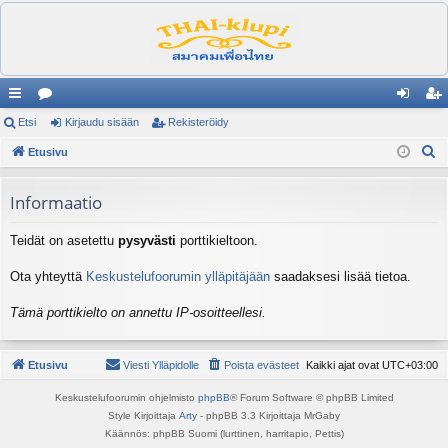
ik
Etsi
es
Kirjaudu sisään
Rekisteröidy
irj
ek
E
ali
Etusivu
ku
au
ist
t
nk
st
du
er
s
Informaatio
it
el
si
öi
i
Teidät on asetettu
pysyvästi
porttikieltoon.
ua
sä
dy
lu
än
Ota yhteyttä
Keskustelufoorumin ylläpitäjään
saadaksesi lisää tietoa.
ee
Tämä porttikielto on annettu IP-osoitteellesi.
t
Etusivu
Viesti Ylläpidolle
Poista evästeet
Kaikki ajat ovat
UTC+03:00
Keskustelufoorumin ohjelmisto
phpBB
® Forum Software © phpBB Limited
Style Kirjoittaja
Arty
- phpBB 3.3 Kirjoittaja MrGaby
Käännös: phpBB Suomi (lurttinen, harritapio, Pettis)