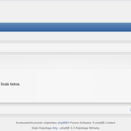
isää tietoa.
Keskustelufoorumin ohjelmisto
phpBB
® Forum Software © phpBB Limited
Style Kirjoittaja
Arty
- phpBB 3.3 Kirjoittaja MrGaby