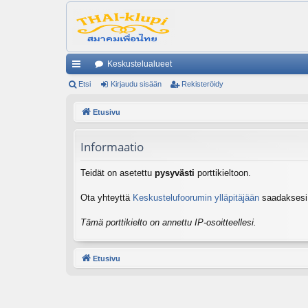
Keskustelualueet
ik
Etsi
Kirjaudu sisään
Rekisteröidy
ali
Etusivu
nk
Informaatio
it
Teidät on asetettu
pysyvästi
porttikieltoon.
Ota yhteyttä
Keskustelufoorumin ylläpitäjään
saadaksesi l
Tämä porttikielto on annettu IP-osoitteellesi.
Etusivu