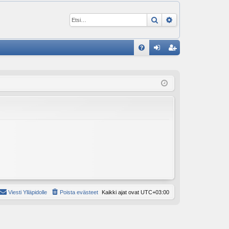
Etsi
Tarkennettu ha
P
U
irj
ek
K
au
ist
K
du
er
si
öi
sä
dy
än
Viesti Ylläpidolle
Poista evästeet
Kaikki ajat ovat
UTC+03:00