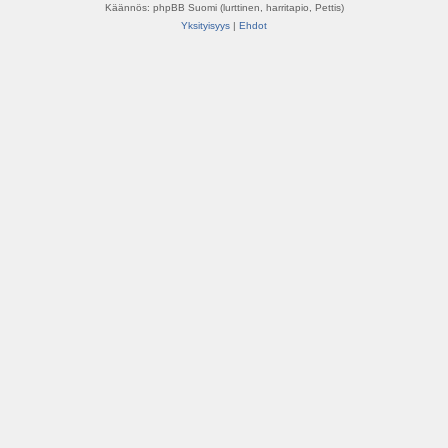
Käännös: phpBB Suomi (lurttinen, harritapio, Pettis)
Yksityisyys
|
Ehdot