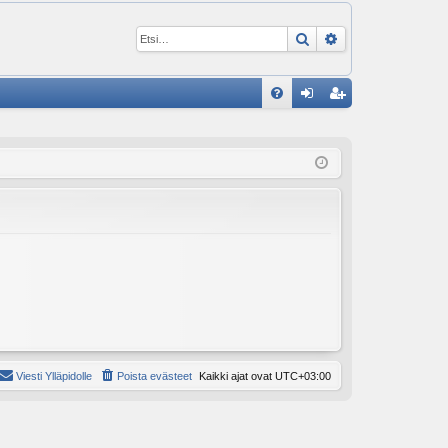
Etsi
Tarkennettu ha
P
U
irj
ek
K
au
ist
K
du
er
si
öi
sä
dy
än
Viesti Ylläpidolle
Poista evästeet
Kaikki ajat ovat
UTC+03:00