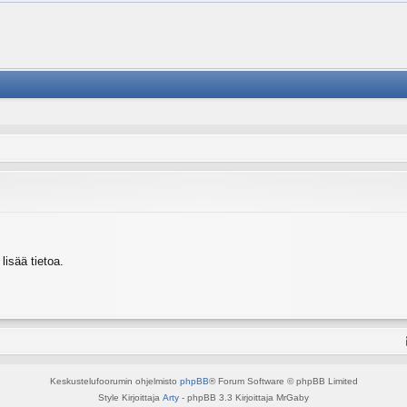
isää tietoa.
Keskustelufoorumin ohjelmisto
phpBB
® Forum Software © phpBB Limited
Style Kirjoittaja
Arty
- phpBB 3.3 Kirjoittaja MrGaby