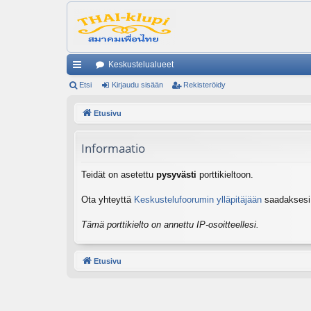
Keskustelualueet
ik
Etsi
Kirjaudu sisään
Rekisteröidy
ali
Etusivu
nk
Informaatio
it
Teidät on asetettu
pysyvästi
porttikieltoon.
Ota yhteyttä
Keskustelufoorumin ylläpitäjään
saadaksesi l
Tämä porttikielto on annettu IP-osoitteellesi.
Etusivu