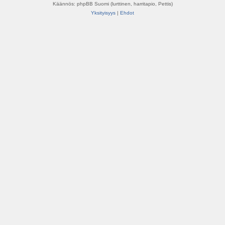
Käännös: phpBB Suomi (lurttinen, harritapio, Pettis)
Yksityisyys
|
Ehdot