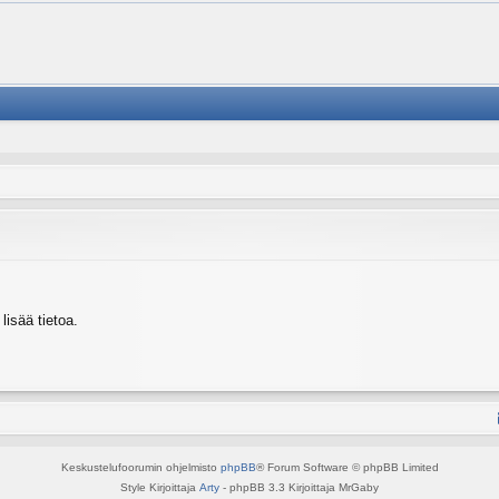
isää tietoa.
Keskustelufoorumin ohjelmisto
phpBB
® Forum Software © phpBB Limited
Style Kirjoittaja
Arty
- phpBB 3.3 Kirjoittaja MrGaby