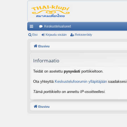
Keskustelualueet
ik
Etsi
Kirjaudu sisään
Rekisteröidy
ali
Etusivu
nk
Informaatio
it
Teidät on asetettu
pysyvästi
porttikieltoon.
Ota yhteyttä
Keskustelufoorumin ylläpitäjään
saadaksesi l
Tämä porttikielto on annettu IP-osoitteellesi.
Etusivu