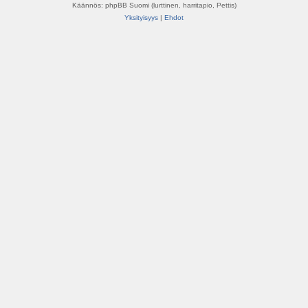
Käännös: phpBB Suomi (lurttinen, harritapio, Pettis)
Yksityisyys
|
Ehdot