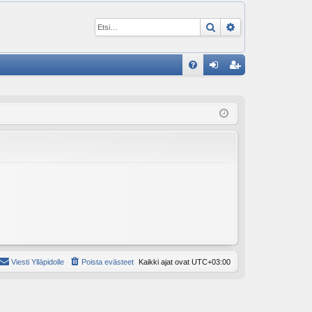
Etsi
Tarkennettu ha
P
U
irj
ek
K
au
ist
K
du
er
si
öi
sä
dy
än
Viesti Ylläpidolle
Poista evästeet
Kaikki ajat ovat
UTC+03:00