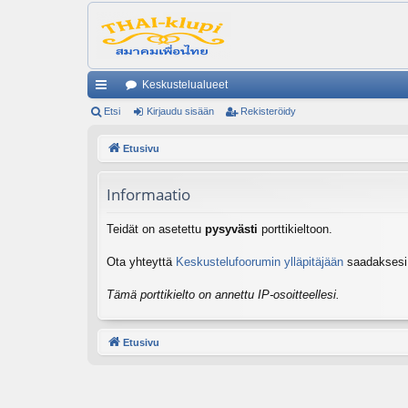
Keskustelualueet
ik
Etsi
Kirjaudu sisään
Rekisteröidy
ali
Etusivu
nk
Informaatio
it
Teidät on asetettu
pysyvästi
porttikieltoon.
Ota yhteyttä
Keskustelufoorumin ylläpitäjään
saadaksesi l
Tämä porttikielto on annettu IP-osoitteellesi.
Etusivu