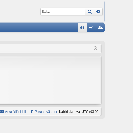
Etsi
Tarkennettu ha
P
U
irj
ek
K
au
ist
K
du
er
si
öi
sä
dy
än
Viesti Ylläpidolle
Poista evästeet
Kaikki ajat ovat
UTC+03:00