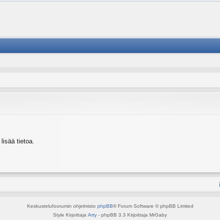
isää tietoa.
Keskustelufoorumin ohjelmisto
phpBB
® Forum Software © phpBB Limited
Style Kirjoittaja
Arty
- phpBB 3.3 Kirjoittaja MrGaby