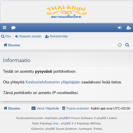
ik
Etsi
es
Kirjaudu sisään
Rekisteröidy
irj
ek
E
ali
Etusivu
ku
au
ist
t
nk
st
du
er
s
Informaatio
it
el
si
öi
i
Teidät on asetettu
pysyvästi
porttikieltoon.
ua
sä
dy
lu
än
Ota yhteyttä
Keskustelufoorumin ylläpitäjään
saadaksesi lisää tietoa.
ee
Tämä porttikielto on annettu IP-osoitteellesi.
t
Etusivu
Viesti Ylläpidolle
Poista evästeet
Kaikki ajat ovat
UTC+03:00
Keskustelufoorumin ohjelmisto
phpBB
® Forum Software © phpBB Limited
Style Kirjoittaja
Arty
- phpBB 3.3 Kirjoittaja MrGaby
Käännös: phpBB Suomi (lurttinen, harritapio, Pettis)