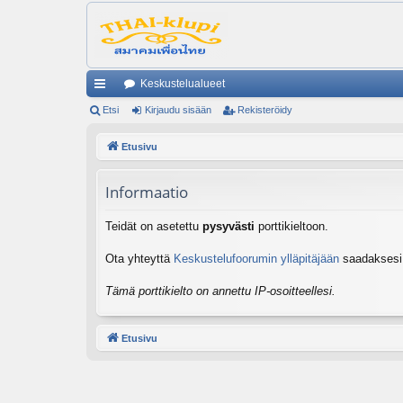
Keskustelualueet
ik
Etsi
Kirjaudu sisään
Rekisteröidy
ali
Etusivu
nk
Informaatio
it
Teidät on asetettu
pysyvästi
porttikieltoon.
Ota yhteyttä
Keskustelufoorumin ylläpitäjään
saadaksesi l
Tämä porttikielto on annettu IP-osoitteellesi.
Etusivu