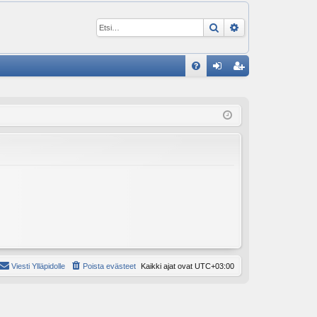
Etsi
Tarkennettu ha
P
U
irj
ek
K
au
ist
K
du
er
si
öi
sä
dy
än
Viesti Ylläpidolle
Poista evästeet
Kaikki ajat ovat
UTC+03:00