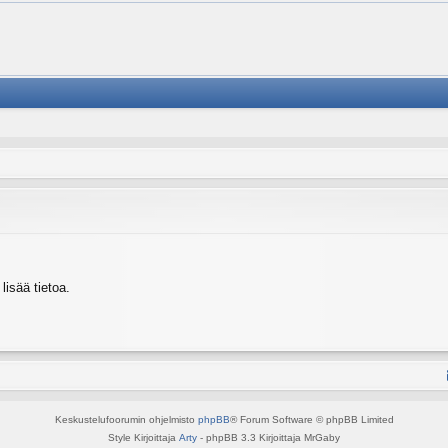
isää tietoa.
Keskustelufoorumin ohjelmisto
phpBB
® Forum Software © phpBB Limited
Style Kirjoittaja
Arty
- phpBB 3.3 Kirjoittaja MrGaby