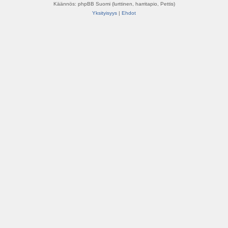
Käännös: phpBB Suomi (lurttinen, harritapio, Pettis)
Yksityisyys
|
Ehdot