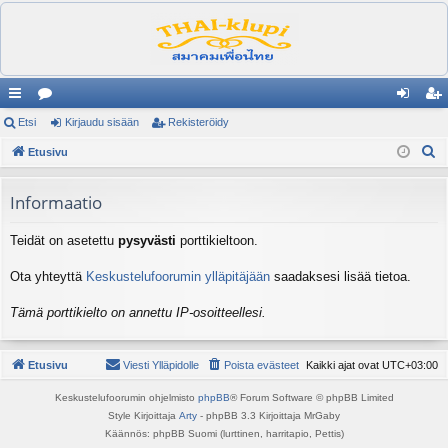
ik
Etsi
es
Kirjaudu sisään
Rekisteröidy
irj
ek
E
ali
Etusivu
ku
au
ist
t
nk
st
du
er
s
Informaatio
it
el
si
öi
i
Teidät on asetettu
pysyvästi
porttikieltoon.
ua
sä
dy
lu
än
Ota yhteyttä
Keskustelufoorumin ylläpitäjään
saadaksesi lisää tietoa.
ee
Tämä porttikielto on annettu IP-osoitteellesi.
t
Etusivu
Viesti Ylläpidolle
Poista evästeet
Kaikki ajat ovat
UTC+03:00
Keskustelufoorumin ohjelmisto
phpBB
® Forum Software © phpBB Limited
Style Kirjoittaja
Arty
- phpBB 3.3 Kirjoittaja MrGaby
Käännös: phpBB Suomi (lurttinen, harritapio, Pettis)