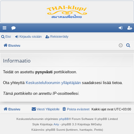
ik
Etsi
es
Kirjaudu sisään
Rekisteröidy
irj
ek
E
ali
Etusivu
ku
au
ist
t
nk
st
du
er
s
Informaatio
it
el
si
öi
i
Teidät on asetettu
pysyvästi
porttikieltoon.
ua
sä
dy
lu
än
Ota yhteyttä
Keskustelufoorumin ylläpitäjään
saadaksesi lisää tietoa.
ee
Tämä porttikielto on annettu IP-osoitteellesi.
t
Etusivu
Viesti Ylläpidolle
Poista evästeet
Kaikki ajat ovat
UTC+03:00
Keskustelufoorumin ohjelmisto
phpBB
® Forum Software © phpBB Limited
Style Kirjoittaja
Arty
- phpBB 3.3 Kirjoittaja MrGaby
Käännös: phpBB Suomi (lurttinen, harritapio, Pettis)