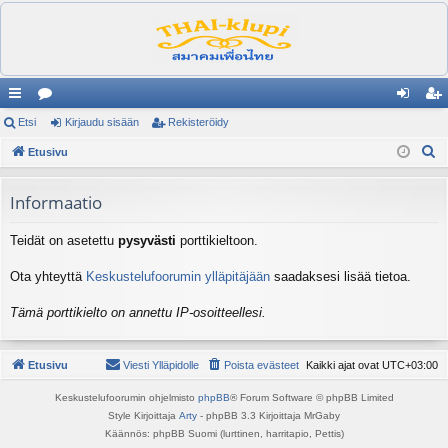
ik
Etsi
es
Kirjaudu sisään
Rekisteröidy
irj
ek
E
ali
Etusivu
ku
au
ist
t
nk
st
du
er
s
Informaatio
it
el
si
öi
i
Teidät on asetettu
pysyvästi
porttikieltoon.
ua
sä
dy
lu
än
Ota yhteyttä
Keskustelufoorumin ylläpitäjään
saadaksesi lisää tietoa.
ee
Tämä porttikielto on annettu IP-osoitteellesi.
t
Etusivu
Viesti Ylläpidolle
Poista evästeet
Kaikki ajat ovat
UTC+03:00
Keskustelufoorumin ohjelmisto
phpBB
® Forum Software © phpBB Limited
Style Kirjoittaja
Arty
- phpBB 3.3 Kirjoittaja MrGaby
Käännös: phpBB Suomi (lurttinen, harritapio, Pettis)